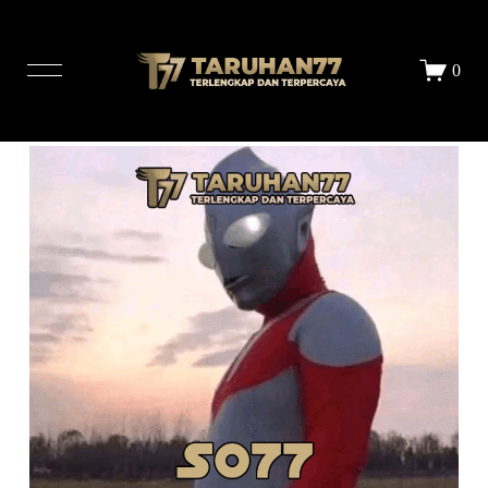
LOGIN
DAFTAR
0
STORE
ALL PRINTS
ABOUT